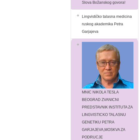
Slova Božanskog govora!
Lingvističko talasna medicina
ruskog akademika Petra
Garjajeva
MNIC NIKOLA TESLA
BEOGRAD ZVANICNI
PREDSTAVNIK INSTITUTA ZA
LINGVISTICKO TALASNU
GENETIKU PETRA
GARJAJEVA,MOSKVA ZA
PODRUCJE