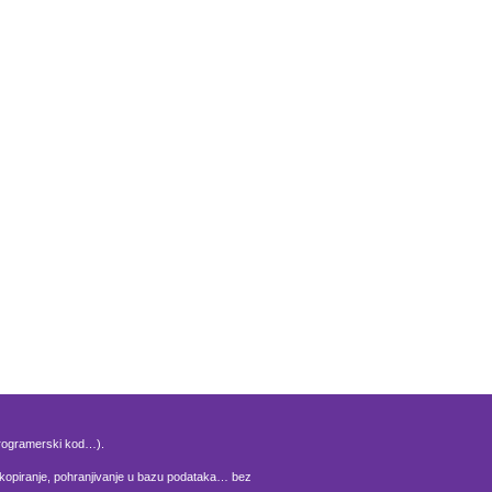
 programerski kod…).
nje, kopiranje, pohranjivanje u bazu podataka… bez