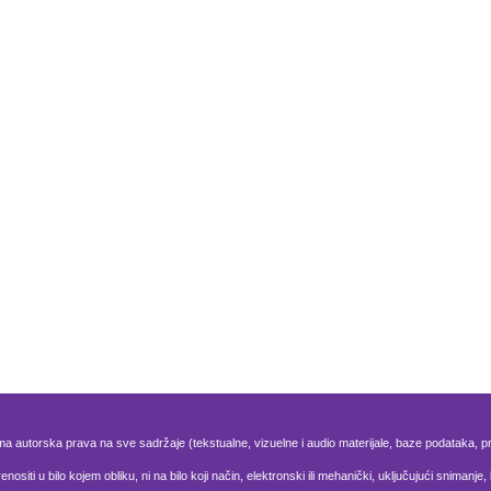
ma autorska prava na sve sadržaje (tekstualne, vizuelne i audio materijale, baze podataka,
nositi u bilo kojem obliku, ni na bilo koji način, elektronski ili mehanički, uključujući snima