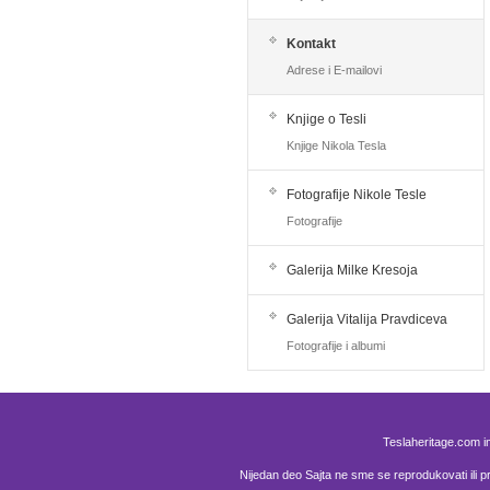
Kontakt
Adrese i E-mailovi
Knjige o Tesli
Knjige Nikola Tesla
Fotografije Nikole Tesle
Fotografije
Galerija Milke Kresoja
Galerija Vitalija Pravdiceva
Fotografije i albumi
Teslaheritage.com i
Nijedan deo Sajta ne sme se reprodukovati ili pre