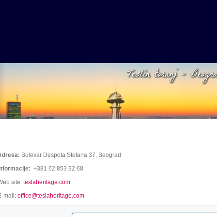
Adresa:
Bulevar Despota Stefana 37, Beograd
Informacije:
+381 62 853 32 68.
Web site:
teslaheritage.com
E-mail:
office@teslaheritage.com