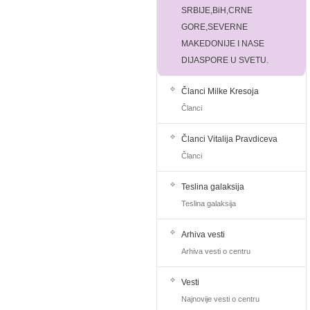
SRBIJE,BiH,CRNE
GORE,SEVERNE
MAKEDONIJE I NASE
DIJASPORE U SVETU.
Članci Milke Kresoja
Članci
Članci Vitalija Pravdiceva
Članci
Teslina galaksija
Teslina galaksija
Arhiva vesti
Arhiva vesti o centru
Vesti
Najnovije vesti o centru