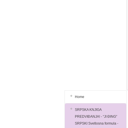
Home
SRPSKA KNJIGA
PREDVIĐANJA! - “JI ĐING”
SRPSKI Svetlosna formula -