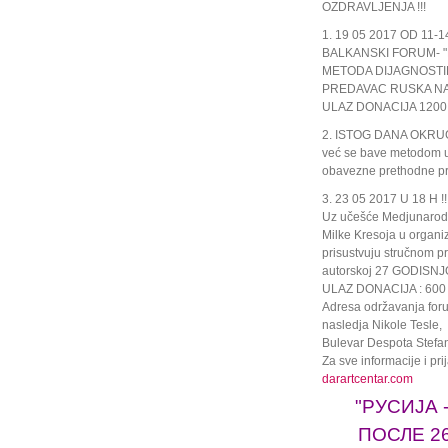
OZDRAVLJENJA !!!
1. 19 05 2017 OD 11
BALKANSKI FORUM- 
METODA DIJAGNOSTIK
PREDAVAC RUSKA NA
ULAZ DONACIJA 1200
2. ISTOG DANA OKRUGL
već se bave metodom u p
obavezne prethodne pr
3. 23 05 2017 U 18 H !!
Uz učešće Medjunarodn
Milke Kresoja u organi
prisustvuju stručnom pr
autorskoj 27 GODISNJOJ
ULAZ DONACIJA : 600 
Adresa održavanja foru
nasledja Nikole Tesle,
Bulevar Despota Stefa
Za sve informacije i pri
darartcentar.com
"РУСИЈА
ПОСЛЕ 2