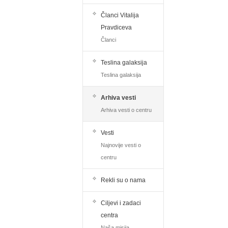
Članci Vitalija
Pravdiceva
Članci
Teslina galaksija
Teslina galaksija
Arhiva vesti
Arhiva vesti o centru
Vesti
Najnovije vesti o
centru
Rekli su o nama
Ciljevi i zadaci
centra
Naša misija