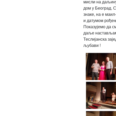
мисли на даљину
дом у Београд. 
знаке, на е маил
и датумом рође
Показујемо да с
даље наставља
Теслијанска зај
љубави !