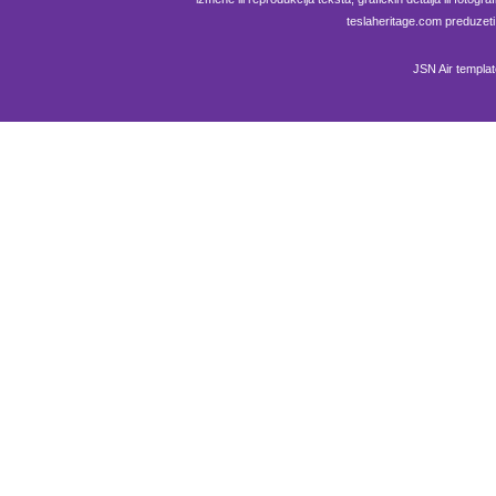
teslaheritage.com preduzeti
JSN Air templa