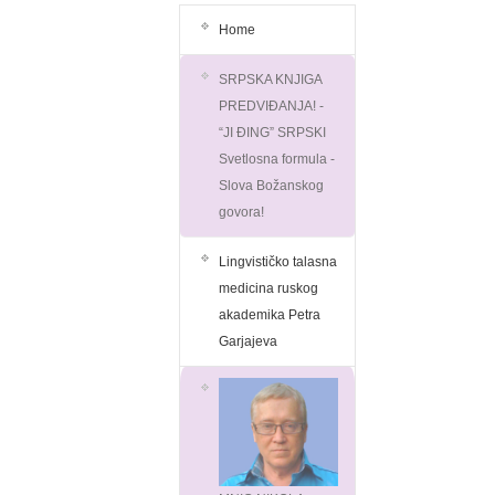
Home
SRPSKA KNJIGA
PREDVIĐANJA! -
“JI ĐING” SRPSKI
Svetlosna formula -
Slova Božanskog
govora!
Lingvističko talasna
medicina ruskog
akademika Petra
Garjajeva