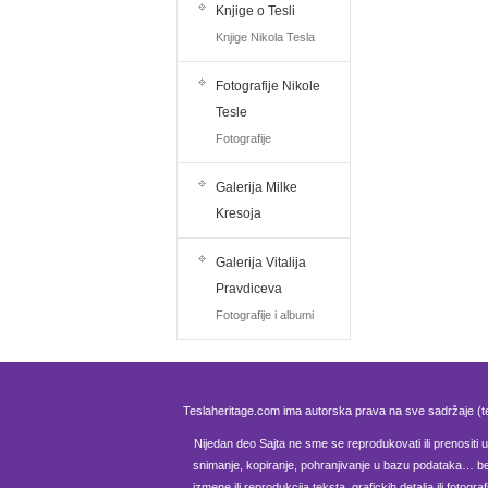
Knjige o Tesli
Knjige Nikola Tesla
Fotografije Nikole
Tesle
Fotografije
Galerija Milke
Kresoja
Galerija Vitalija
Pravdiceva
Fotografije i albumi
Teslaheritage.com ima autorska prava na sve sadržaje (te
Nijedan deo Sajta ne sme se reprodukovati ili prenositi u b
snimanje, kopiranje, pohranjivanje u bazu podataka… be
izmene ili reprodukcija teksta, grafickih detalja ili fotog