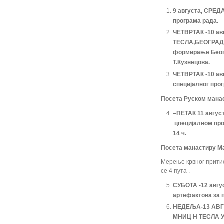
9 августа, СРЕДА
програма рада.
ЧЕТВРТАК -10 ав
ТЕСЛА,БЕОГРАД, к
формирање Беог
Т.Кузнецова.
ЧЕТВРТАК -10 ав
специјалног прог
Посета Руском манас
–ПЕТАК
11 авгус
цпецијалном
пр
14 ч.
Посета манастиру Ма
Мерење крвног притис
се 4 пута .
СУБОТА -
12
авгу
артефактова за п
НЕДЕЉА-13 АВГ
МНИЦ Н ТЕСЛА У