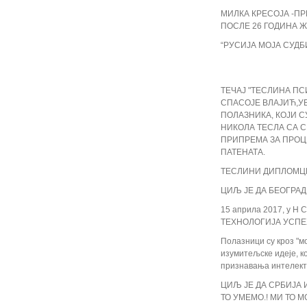
МИЛКА КРЕСОЈА -ПР
ПОСЛЕ 26 ГОДИНА Ж
“РУСИЈА МОЈА СУДБ
ТЕЧАЈ "ТЕСЛИНА ПС
СПАСОЈЕ ВЛАЈИЋ,УВ
ПОЛАЗНИКА, КОЈИ С
НИКОЛА ТЕСЛА СА 
ПРИПРЕМА ЗА ПРОЦ
ПАТЕНАТА.
ТЕСЛИНИ ДИПЛОМЦИ 
ЦИЉ ЈЕ ДА БЕОГРАД 
15 априла 2017, у Н
ТЕХНОЛОГИЈА УСПЕХА"
Полазници су кроз "м
изумитељске идеје, к
признавања интелект
ЦИЉ ЈЕ ДА СРБИЈА
ТО УМЕМО.! МИ ТО 