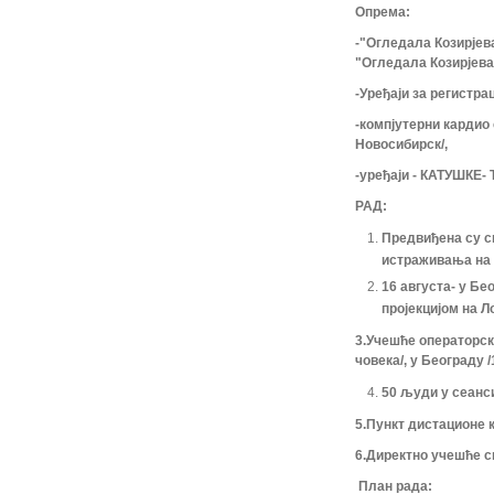
Опрема
:
-"Огледала Козирјев
"Огледала Козирјева
-Уређаји за регистр
-компјутерни кардио
Новосибирск/,
-уређаји - КАТУШКЕ
РАД
:
Предвиђена су с
истраживања на 
16 августа- у Бе
пројекцијом на Л
3.Учешће операторск
човека/, у Београду
50 људи у сеанси
5.Пункт дистационе 
6.Директно учешће с
План рада: