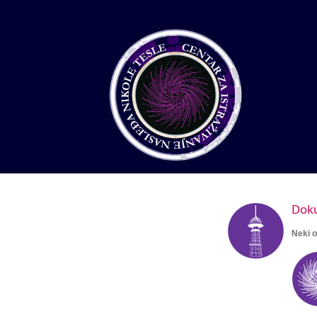
Doku
Neki o