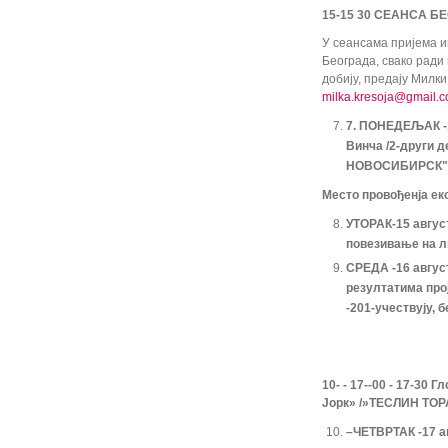
15-15 30 СЕАНСА 
У сеансама пријема и
Београда, свако ради 
добију, предају Милк
milka.kresoja@gmail.
7. ПОНЕДЕЉАК -
Винча /2-други д
НОВОСИБИРСК
Место провођенја е
УТОРАК-15 август
повезивање на л
СРЕДА -16 авгус
резултатима пр
-201-учествују, 
10- - 17--00 - 17-3
Јорк» /»ТЕСЛИН ТО
–ЧЕТВРТАК -17 