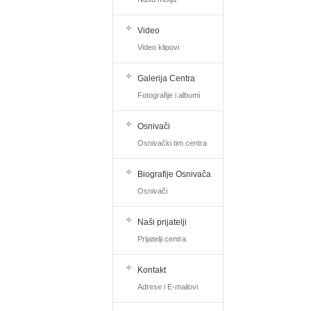
Video
Video klipovi
Galerija Centra
Fotografije i albumi
Osnivači
Osnivački tim centra
Biografije Osnivača
Osnivači
Naši prijatelji
Prijatelji centra
Kontakt
Adrese i E-mailovi