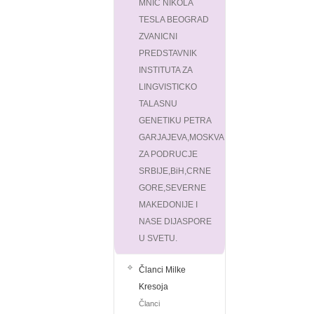
MNIC NIKOLA
TESLA BEOGRAD
ZVANICNI
PREDSTAVNIK
INSTITUTA ZA
LINGVISTICKO
TALASNU
GENETIKU PETRA
GARJAJEVA,MOSKVA
ZA PODRUCJE
SRBIJE,BiH,CRNE
GORE,SEVERNE
MAKEDONIJE I
NASE DIJASPORE
U SVETU.
Članci Milke
Kresoja
Članci