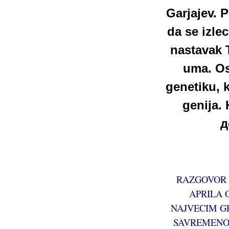
Garjajev. 
da se izle
nastavak 
uma. Os
genetiku, 
genija.
д
RAZGOVOR 
APRILA O
NAJVECIM G
SAVREMENOS