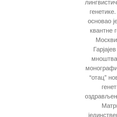
лингвистич
генетике.
основао ј
квантне г
Москви
Гарјајев
мноштва
монографиј
“отац” но
генет
оздрављењ
Матр
јединстве