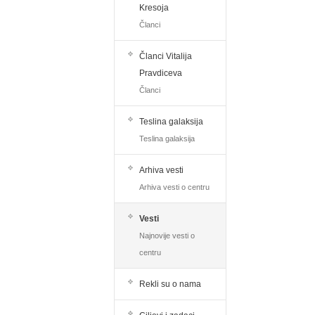
Kresoja
Članci
Članci Vitalija
Pravdiceva
Članci
Teslina galaksija
Teslina galaksija
Arhiva vesti
Arhiva vesti o centru
Vesti
Najnovije vesti o
centru
Rekli su o nama