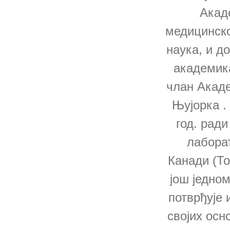
Акад
медицинско
наука, и д
академика
члан Акаде
Њујорка .
год. ради
лаборат
Канади (То
још једном
потврђује 
својих осн