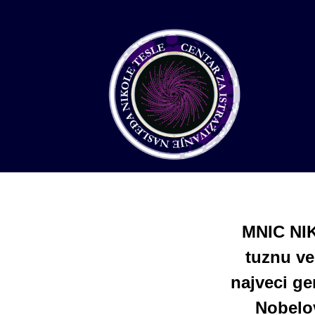
MNIC NIK
tuznu ve
najveci ge
Nobelov