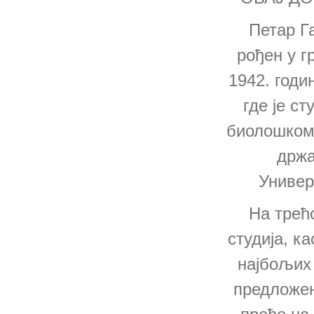
Петар Га
рођен у г
1942. годин
где је ст
биолошком
држа
Универ
На трећо
студија, ка
најбољих 
предложен