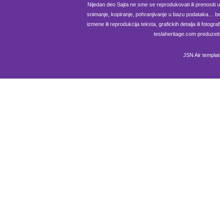
Nijedan deo Sajta ne sme se reprodukovati ili prenositi u b
snimanje, kopiranje, pohranjivanje u bazu podataka… be
izmene ili reprodukcija teksta, grafickih detalja ili fotog
teslaheritage.com preduzeti
JSN Air templa