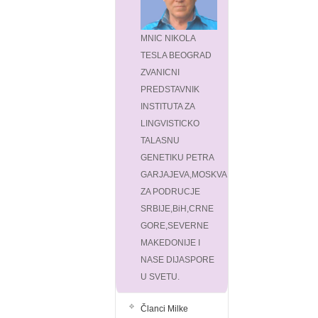
MNIC NIKOLA
TESLA BEOGRAD
ZVANICNI
PREDSTAVNIK
INSTITUTA ZA
LINGVISTICKO
TALASNU
GENETIKU PETRA
GARJAJEVA,MOSKVA
ZA PODRUCJE
SRBIJE,BiH,CRNE
GORE,SEVERNE
MAKEDONIJE I
NASE DIJASPORE
U SVETU.
Članci Milke