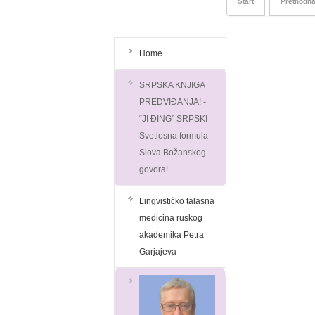
Start
Prethodn
Home
SRPSKA KNJIGA
PREDVIĐANJA! -
“JI ĐING” SRPSKI
Svetlosna formula -
Slova Božanskog
govora!
Lingvističko talasna
medicina ruskog
akademika Petra
Garjajeva