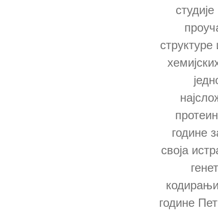
студије
проуч
структуре 
хемијски
једн
најсло
протеин
године 
своја ист
гене
кодирањи
године Пет