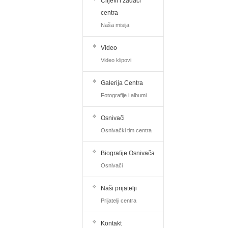
Ciljevi i zadaci
centra
Naša misija
Video
Video klipovi
Galerija Centra
Fotografije i albumi
Osnivači
Osnivački tim centra
Biografije Osnivača
Osnivači
Naši prijatelji
Prijatelji centra
Kontakt