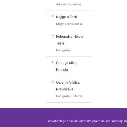
Adrese i E-mailovi
Knjige o Tesli
Knjige Nikola Tesla
Fotografije Nikole
Tesle
Fotografije
Galerija Milke
Kresoja
Galerija Vitalija
Pravdiceva
Fotografije i albumi
Teslaheritage.com ima autorska prava na sve sadržaje (te