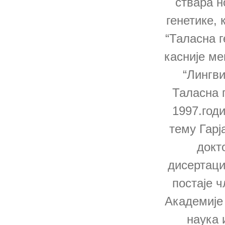
ствара н
генетике, 
“Таласна г
касније ме
“Лингви
Таласна г
1997.годи
тему Гарј
докт
дисертациј
постаје ч
Академије
наука 