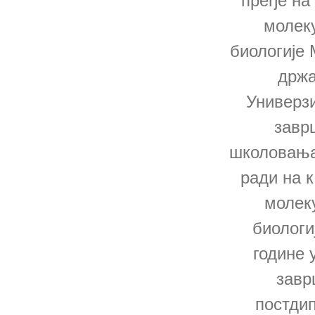
пређе на
молек
биологије 
држа
Универзи
завр
школовања,
ради на к
молек
биологиј
године 
завр
постди