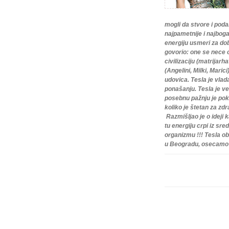
mogli da stvore i pod
najpametnije i najboga
energiju usmeri za dob
govorio: one se nece 
civilizaciju (matrijar
(Angelini, Milki, Maric
udovica. Tesla je vlada
ponašanju. Tesla je ve
posebnu pažnju je pokl
koliko je štetan za zd
Razmišljao je o ideji
tu energiju crpi iz sre
organizmu !!! Tesla o
u Beogradu, osecamo s