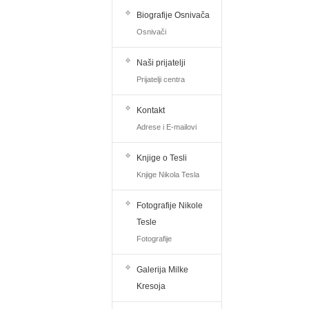
Biografije Osnivača
Osnivači
Naši prijatelji
Prijatelji centra
Kontakt
Adrese i E-mailovi
Knjige o Tesli
Knjige Nikola Tesla
Fotografije Nikole
Tesle
Fotografije
Galerija Milke
Kresoja