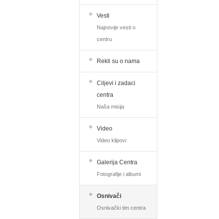
Vesti
Najnovije vesti o
centru
Rekli su o nama
Ciljevi i zadaci
centra
Naša misija
Video
Video klipovi
Galerija Centra
Fotografije i albumi
Osnivači
Osnivački tim centra