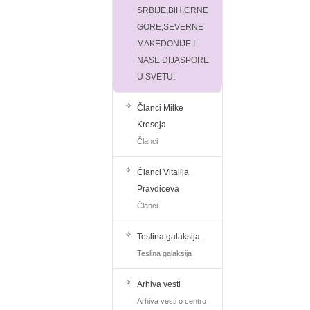
SRBIJE,BiH,CRNE
GORE,SEVERNE
MAKEDONIJE I
NASE DIJASPORE
U SVETU.
Članci Milke
Kresoja
Članci
Članci Vitalija
Pravdiceva
Članci
Teslina galaksija
Teslina galaksija
Arhiva vesti
Arhiva vesti o centru