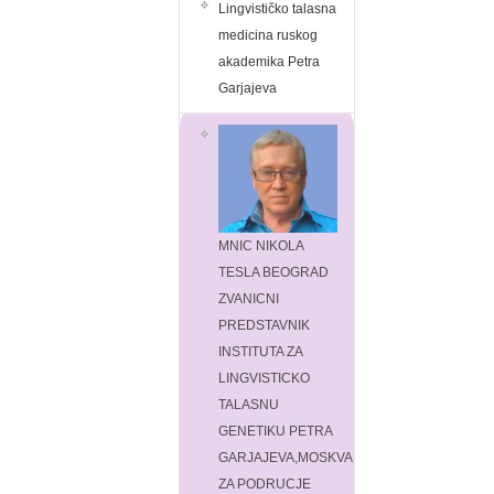
Lingvističko talasna
medicina ruskog
akademika Petra
Garjajeva
MNIC NIKOLA
TESLA BEOGRAD
ZVANICNI
PREDSTAVNIK
INSTITUTA ZA
LINGVISTICKO
TALASNU
GENETIKU PETRA
GARJAJEVA,MOSKVA
ZA PODRUCJE