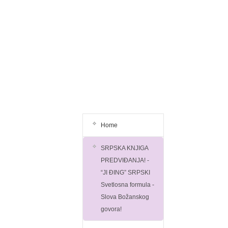
Home
SRPSKA KNJIGA
PREDVIĐANJA! -
“JI ĐING” SRPSKI
Svetlosna formula -
Slova Božanskog
govora!