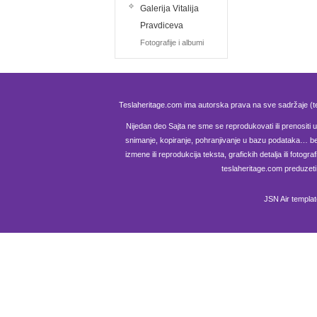
Galerija Vitalija
Pravdiceva
Fotografije i albumi
Teslaheritage.com ima autorska prava na sve sadržaje (te
Nijedan deo Sajta ne sme se reprodukovati ili prenositi u b
snimanje, kopiranje, pohranjivanje u bazu podataka… be
izmene ili reprodukcija teksta, grafickih detalja ili fotog
teslaheritage.com preduzeti
JSN Air templa