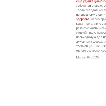
еще удивят цивилиза
заботился о своих с
Тесла обладал искл
по внешнему виду и
здоровье,
особо при
курил, регулярно за
развитие жизни може
жидкой пищи, непос
необходимую для п
духовных сферах, и 
теслианцы. Еще ник
одного экстрасенсор
Милка КРЕСОЯ